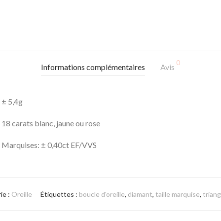
0
Informations complémentaires
Avis
± 5,4g
18 carats blanc, jaune ou rose
Marquises: ± 0,40ct EF/VVS
ie :
Oreille
Étiquettes :
boucle d'oreille
,
diamant
,
taille marquise
,
triang