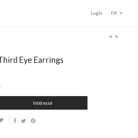
Login
FR
Third Eye Earrings
…
Intéressé