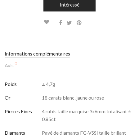
Intéressé
Informations complémentaires
0
Avis
Poids
± 4,7g
Or
18 carats blanc, jaune ou rose
Pierres Fines
4 rubis taille marquise 3x6mm totalisant ±
0.85ct
Diamants
Pavé de diamants FG-VSSI taille brillant